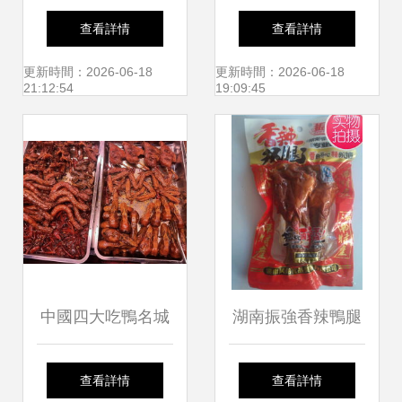
板鴨的匠心魅力，
500g 香辣與麻辣
查看詳情
查看詳情
解饞輕奢之選薯眷
交織的鴨肉零食新
更新時間：2026-06-18
更新時間：2026-06-18
21:12:54
19:09:45
陪你相遇美食的高
體驗
光時刻
中國四大吃鴨名城
湖南振強香辣鴨腿
每年消滅多少鴨
地道湘味休閑零食
查看詳情
查看詳情