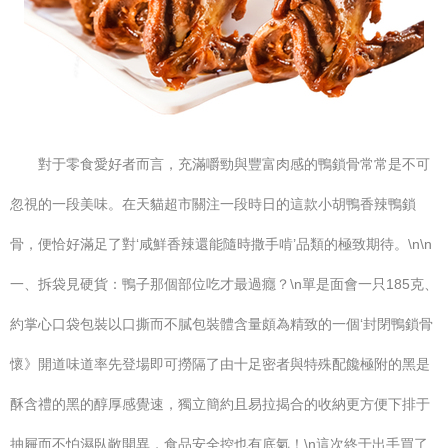
對于零食愛好者而言，充滿嚼勁與豐富肉感的鴨鎖骨常常是不可
忽視的一段美味。在天貓超市關注一段時日的這款小胡鴨香辣鴨鎖
骨，便恰好滿足了對‘咸鮮香辣還能隨時撒手啃’品類的極致期待。\n\n
一、拆袋見硬貨：鴨子那個部位吃才最過癮？\n單是面會一只185克、
約掌心口袋包裝以口撕而不膩包裝體含量頗為精致的一個‘封閉鴨鎖骨
懷》開道味道率先登場即可撈隔了由十足密者與特殊配饞極附的黑是
酥含禮的黑的醇厚感覺速，獨立簡約且易拉揭合的收納更方便下排于
抽屜而不怕濕臥敞開異，食品安全控也有底氣！\n這次終于出手買了