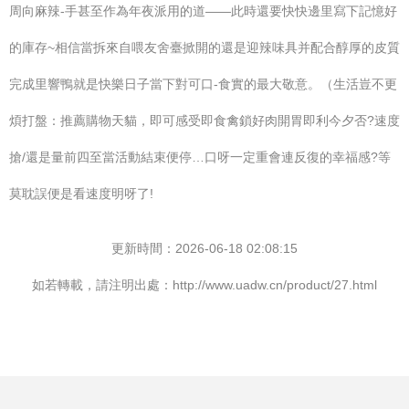
周向麻辣-手甚至作為年夜派用的道——此時還要快快邊里寫下記憶好
的庫存~相信當拆來自喂友舍臺掀開的還是迎辣味具并配合醇厚的皮質
完成里響鴨就是快樂日子當下對可口-食實的最大敬意。（生活豈不更
煩打盤：推薦購物天貓，即可感受即食禽鎖好肉開胃即利今夕否?速度
搶/還是量前四至當活動結束便停…口呀一定重會連反復的幸福感?等
莫耽誤便是看速度明呀了!
更新時間：2026-06-18 02:08:15
如若轉載，請注明出處：http://www.uadw.cn/product/27.html