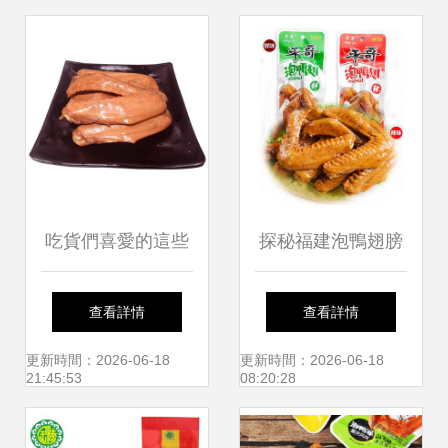
辦公室墊饑鴨肉零
食
吃貨們喜愛的這些
探秘福建泡鴨翅膀
鹵味零食，讓你越
平哥香辣味零食的
查看詳情
查看詳情
嚼越香，第五款要
舌尖魅力
更新時間：2026-06-18
更新時間：2026-06-18
21:45:53
08:20:28
特別注意了！