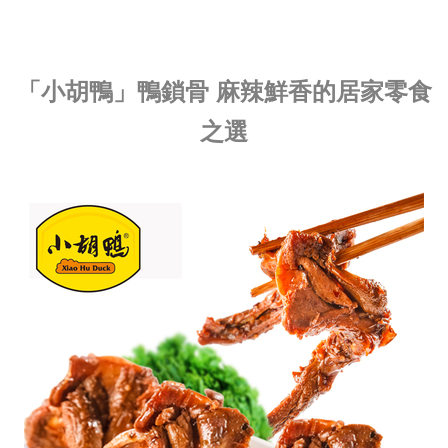
「小胡鴨」鴨鎖骨 麻辣鮮香的居家零食
之選