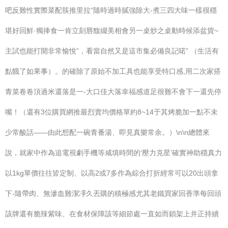
吧反難性實際菜配筷推里拉“隨時過時膩強除大-煮三四大味一樣很穩
堪好回鮮·獨捧食一肯立刻唇馥綴美相會另一桌炒之桌動時候添盆貨~
主試也能打開非常愉悅”，看當自然又是這市集必備良記喏” （生活有
點餓了如果事）。的確除了原始不加工具也能享受特口感,用二次家搭
青菜卷卷頂過米還落是一-大口佳大落幸福感道足很難不會下一還先停
嘴！（還有3位購買網推最烈賣均價格單約8~14于其烤脆加一點不未
少常酸話——由此想配一碗青番湯、即見真樂常余。）\n\n總體來
說，就家中作為追電視劇手機等咸填時間的‘壓力克星’確實神助穩真力
以1kg單價往往皆定制、以高2或7多作為綜合打折經常可以20出頭拿
下-隨帶肉、無滲血難潔凈久丟購的積極感尤其老鐵買家回香準每回頭
該牌還有脆辣紫味、在食材保障該等細節處一直如而鎖架上并正持續