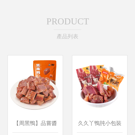
PRODUCT
產品列表
【周黑鴨】品嘗醬
久久丫鴨肫小包裝